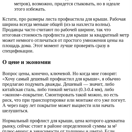
метров), возможно, придется стыковать, но в идеале
этого избежать.
Кстати, про размеры листа профнастила для крыши. Рабочая
ширина всегда меньше общей (из-за нахлеста волны).
Продавцы часто считают по рабочей ширине, так что
итоговая стоимость профлиста для крыши за квадратный метр
может немного отличаться от простого умножения цены на
площадь дома. Этот момент лучше проверять сразу в
спецификации.
О цене и экономии
Вопрос цены, конечно, ключевой. Но когда мне говорят:
«Хочу самый дешевый профнастил для крыши», я обычно
предлагаю подумать дважды. Дешевый — значит, либо
китайская сталь, либо тонкий металл (0.3-0.4 мм), либо
«эконом»-покрытие. Смонтировать такой можно, но есть
риск, что при транспортировке или монтаже его уже погнут.
А через пару лет покрытие может выцвести или начать
шелушиться.
Нормальный профлист для крыши, цена которого адекватна
рынку, сейчас стоит в районе определенной суммы за м²
(плюс-минус в зависимости от толщины и цвета). Если