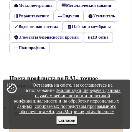
Металлочерепица
Металлический сайдинг
Евроштакетник
Ондулин
Утеплитель
Водосточная система
Плёнки и мембраны
Элементы безопасности кровли
3D сетка
Полипрофиль
Цвета профлиста по RAL: точное
соответствие эталону гарантируем
Оставаясь на сайте, вы соглашаетесь на
использование
файлов куки, передачей данных
службам веб-аналитики и политикой
конфиденциальности
и на
обработку персональных
данных, собираемых посредством программного
RAL 1014
обеспечения «Яндекс.Метрика», «LiveInternet»
слоновая кость
Согласен