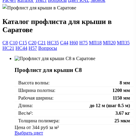
Расчёт
Каталог
Текст
Вопросы
Цвет RAL
Звонок
Каталог профлиста для крыши в
Саратове
С8
С10
С15
С20
С21
НС35
С44
Н60
Н75
МП18
МП20
МП35
НС21
НС44
Н57
Вопросы
Профлист для крыши С8
Высота волны:
8 мм
Ширина полотна:
1200 мм
Рабочая ширина:
1150 мм
Длина:
до 12 м (шаг 0.5 м)
Вес/м²:
3.67 кг
Толщина полимера:
25 мкм
Цена от
344
руб за м²
Выбрать цвет