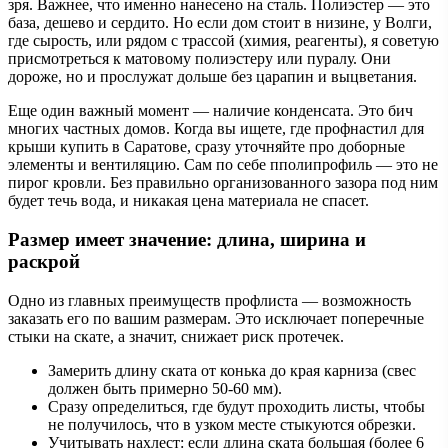
зря. Важнее, что именно нанесено на сталь. Полиэстер — это
база, дешево и сердито. Но если дом стоит в низине, у Волги,
где сырость, или рядом с трассой (химия, реагенты), я советую
присмотреться к матовому полиэстеру или пуралу. Они
дороже, но и прослужат дольше без царапин и выцветания.
Еще один важный момент — наличие конденсата. Это бич
многих частных домов. Когда вы ищете, где профнастил для
крыши купить в Саратове, сразу уточняйте про доборные
элементы и вентиляцию. Сам по себе пполипрофиль — это не
пирог кровли. Без правильно организованного зазора под ним
будет течь вода, и никакая цена материала не спасет.
Размер имеет значение: длина, ширина и
раскрой
Одно из главных преимуществ профлиста — возможность
заказать его по вашим размерам. Это исключает поперечные
стыки на скате, а значит, снижает риск протечек.
Замерить длину ската от конька до края карниза (свес
должен быть примерно 50-60 мм).
Сразу определиться, где будут проходить листы, чтобы
не получилось, что в узком месте стыкуются обрезки.
Учитывать нахлест: если длина ската большая (более 6