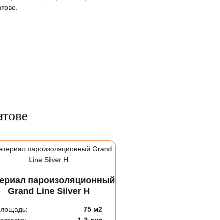
атове.
атове
ериал пароизоляционный
Grand Line Silver Н
лощадь:
75 м2