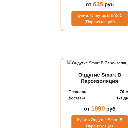
635
от
руб
Купить Ондутис B BASIC
(Пароизоляция)
Ондутис Smart B
Пароизоляция
Площадь:
70 
Доставка:
1-3 д
1990
от
руб
Купить Ондутис Smart B
Пароизоляция