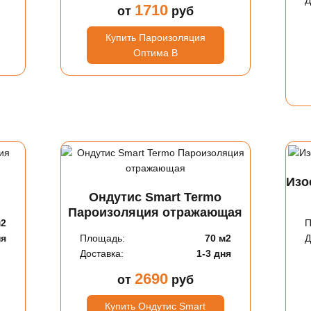
Д
1710
от
руб
Купить Пароизоляция
Оптима В
Изо
Ондутис Smart Termo
Пароизоляция отражающая
м2
П
ня
Площадь:
70 м2
Д
Доставка:
1-3 дня
2690
от
руб
Купить Ондутис Smart