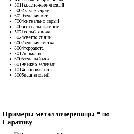
3011
красно-коричневый
5002
ультрамарин
6029
зеленая мята
7004
сигнально-серый
5005
сигнально-синий
5021
голубая вода
5024
светло-синий
6002
зеленая листва
8004
терракота
8017
шоколад
6005
зеленый мох
6019
нежно-зеленый
1014
слоновая кость
3005
каштановый
Примеры металлочерепицы * по
Саратову