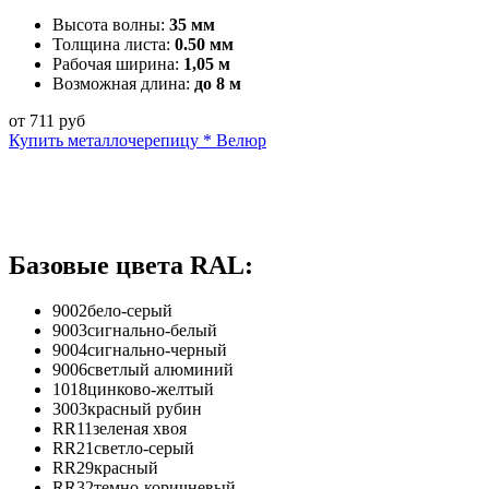
Высота волны:
35 мм
Толщина листа:
0.50 мм
Рабочая ширина:
1,05 м
Возможная длина:
до 8 м
от
711
руб
Купить металлочерепицу * Велюр
Базовые цвета RAL:
9002
бело-серый
9003
сигнально-белый
9004
сигнально-черный
9006
светлый алюминий
1018
цинково-желтый
3003
красный рубин
RR11
зеленая хвоя
RR21
светло-серый
RR29
красный
RR32
темно-коричневый